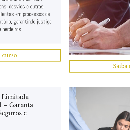
ens, desvios e outras
ulentas em processos de
ntário, garantindo justiça
 herdeiros.
e curso
Saiba 
 Limitada
l – Garanta
Seguros e