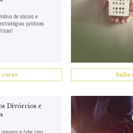
imônio de sócios e
estratégias jurídicas
ticas!
e curso
Saiba 
os Divórcios e
s
prevenir e lidar com