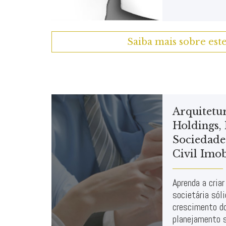
Saiba mais sobre est
Arquitetu
Holdings,
Sociedade
Civil Imob
Aprenda a criar
societária sól
crescimento do
planejamento s