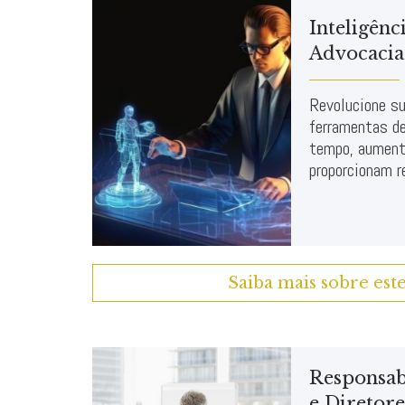
Inteligênci
Advocacia
Revolucione su
ferramentas d
tempo, aument
proporcionam r
Saiba mais sobre est
Responsab
e Diretore