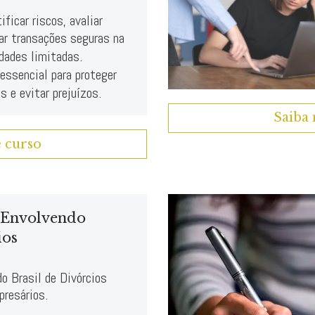
ificar riscos, avaliar
zar transações seguras na
dades limitadas.
ssencial para proteger
s e evitar prejuízos.
Saiba 
e curso
 Envolvendo
ios
do Brasil de Divórcios
resários.