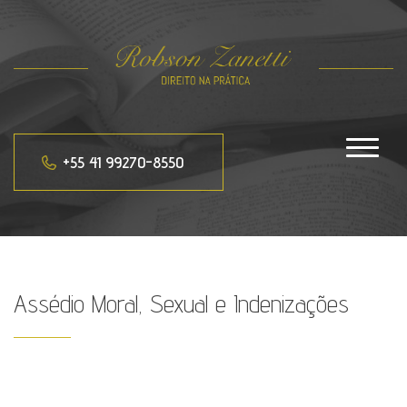
Toggle
navigat
+55 41 99270-8550
Assédio Moral, Sexual e Indenizações