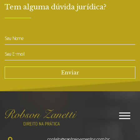
Tem alguma dúvida jurídica?
Toggle
navigat
contato@ceotreinamentos.com.br